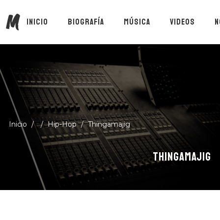
M
INICIO
BIOGRAFÍA
MÚSICA
VIDEOS
N
Inicio
/
/
Hip-Hop
/
Thingamajig
THINGAMAJIG
Suscríbete