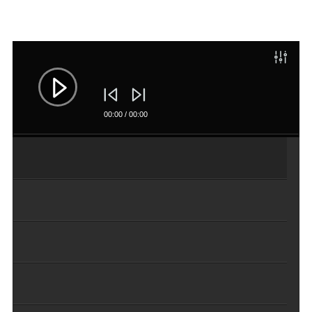
DESCUBRE MÚSICA NUEVA, EVENTOS Y MÁS
DE MIGUEL CARDONA
Reproductor
de
audio
00:00
/
00:00
SUSCRIBIRME