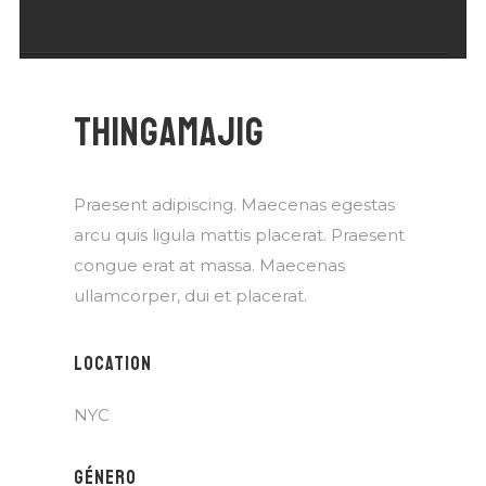
No, gracias. No quiero suscribirme.
THINGAMAJIG
Praesent adipiscing. Maecenas egestas
arcu quis ligula mattis placerat. Praesent
congue erat at massa. Maecenas
ullamcorper, dui et placerat.
LOCATION
NYC
GÉNERO