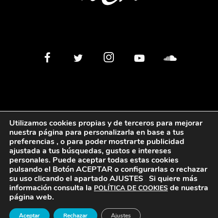
Utilizamos cookies propias y de terceros para mejorar
nuestra página para personalizarla en base a tus
preferencias , o para poder mostrarte publicidad
©
2026
Miguel Cardona MCA
Política de privacidad
Politica
ajustada a tus búsquedas, gustos e intereses
personales. Puede aceptar todas estas cookies
de Cookies
pulsando el Botón ACEPTAR
o configurarlas o rechazar
su uso clicando el apartado AJUSTES
.
Si quiere más
información consulta la
de nuestra
Diseño Web Criar
POLÍTICA DE COOKIES
página web.
Aceptar
Rechazar
Ajustes