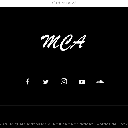
Order now!
BRE MÚSICA NUEVA, EVENTOS Y MÁS DE MIGUEL C
SUSCRI
No, gracias. No quiero suscribirme.
2026
Miguel Cardona MCA
Política de privacidad
Politica de Cook