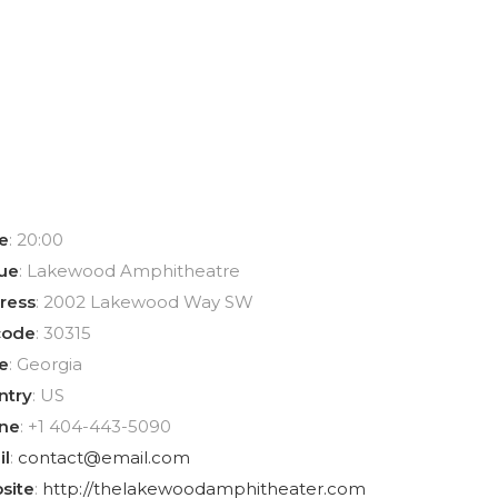
e
: 20:00
ue
: Lakewood Amphitheatre
ress
: 2002 Lakewood Way SW
code
: 30315
te
: Georgia
Suscríbete
ntry
: US
ne
: +1 404-443-5090
il
:
contact@email.com
site
:
http://thelakewoodamphitheater.com