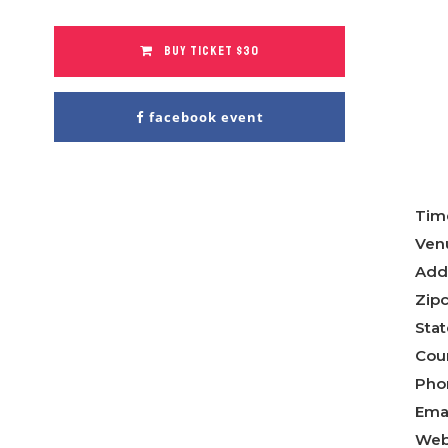
BUY TICKET $30
facebook event
Tim
Ven
Add
Zip
Sta
Cou
Pho
Ema
Web