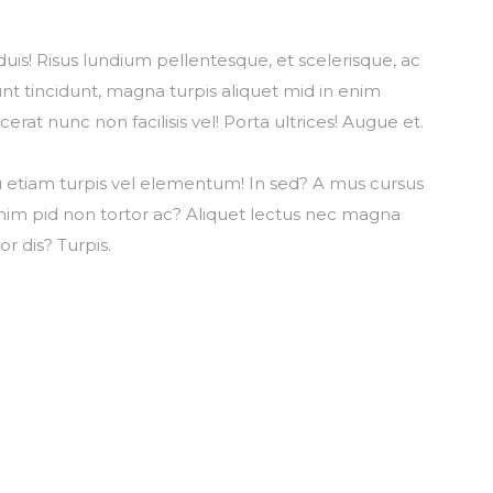
ARDONA
duis! Risus lundium pellentesque, et scelerisque, ac
dunt tincidunt, magna turpis aliquet mid in enim
BIRME
cerat nunc non facilisis vel! Porta ultrices! Augue et.
arcu etiam turpis vel elementum! In sed? A mus cursus
enim pid non tortor ac? Aliquet lectus nec magna
r dis? Turpis.