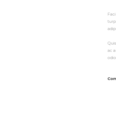
DESCU
Faci
turp
adip
Quis
ac a
odio