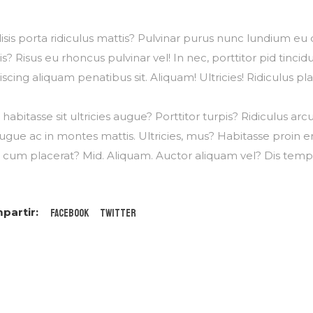
BRE MÚSICA NUEVA, EVENTOS Y MÁS DE MIGUEL C
lisis porta ridiculus mattis? Pulvinar purus nunc lundium eu 
is? Risus eu rhoncus pulvinar vel! In nec, porttitor pid tinci
SUSCRI
iscing aliquam penatibus sit. Aliquam! Ultricies! Ridiculus pla
 habitasse sit ultricies augue? Porttitor turpis? Ridiculus 
ugue ac in montes mattis. Ultricies, mus? Habitasse proin 
 cum placerat? Mid. Aliquam. Auctor aliquam vel? Dis tempo
No, gracias. No quiero suscribirme.
Facebook
Twitter