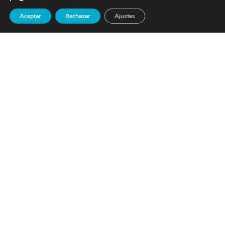
Aceptar
Rechazar
Ajustes
©
2026
Miguel Cardona MCA
Política de privacidad
Politica