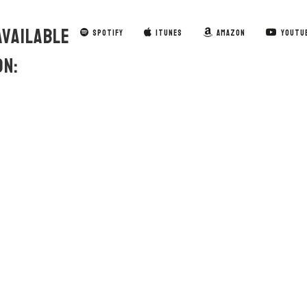
AVAILABLE
SPOTIFY
ITUNES
AMAZON
YOUTU
ON: