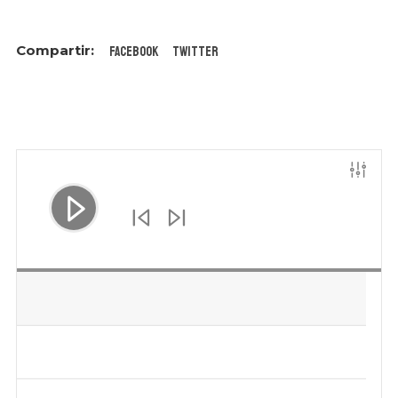
Facebook
Twitter
No, gracias. No quiero suscribirme.
Reproductor
de
audio
00:00
/
00:00