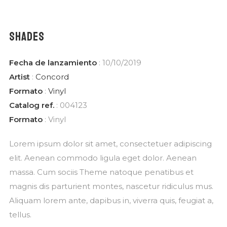
Suscríbete
SHADES
DESCUBRE MÚSICA NUEVA, EVENTOS Y MÁS
DE MIGUEL CARDONA
Fecha de lanzamiento
: 10/10/2019
Artist
:
Concord
Formato
:
Vinyl
Catalog ref.
: 004123
Formato
: Vinyl
Lorem ipsum dolor sit amet, consectetuer adipiscing
elit. Aenean commodo ligula eget dolor. Aenean
massa. Cum sociis Theme natoque penatibus et
magnis dis parturient montes, nascetur ridiculus mus.
Aliquam lorem ante, dapibus in, viverra quis, feugiat a,
SUSCRIBIRME
tellus.