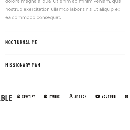
dolore magna aliqua. Ut enim ad minim veniam, quis
nostrud exercitation ullamco laboris nisi ut aliquip ex
ea commodo consequat.
NOCTURNAL ME
MISSIONARY MAN
ABLE
SPOTIFY
ITUNES
AMAZON
YOUTUBE