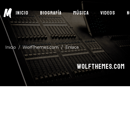
M
INICIO
BIOGRAFÍA
MÚSICA
VIDEOS
N
Inicio
/
WolfThemes.com
/
Enlace
WOLFTHEMES.COM
Suscríbete
DESCUBRE MÚSICA NUEVA, EVENTOS Y MÁS