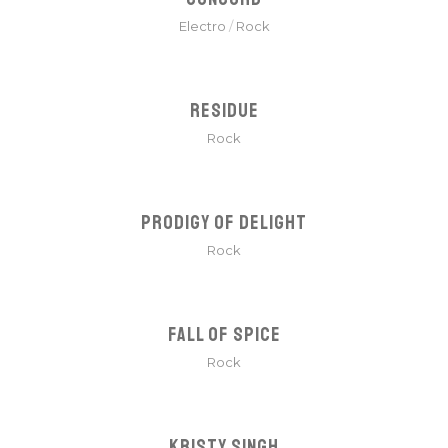
Electro
/
Rock
RESIDUE
Rock
PRODIGY OF DELIGHT
Rock
SUSCRIBIRME
FALL OF SPICE
Rock
No, gracias. No quiero suscribirme.
KRISTY SINGH