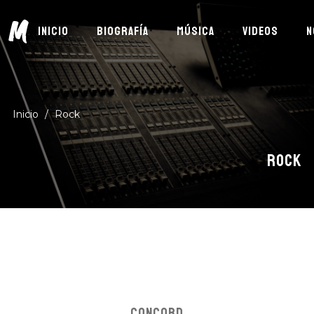
M
INICIO
BIOGRAFÍA
MÚSICA
VIDEOS
N
Inicio
/
Rock
ROCK
Suscríbete
DESCUBRE MÚSICA NUEVA, EVENTOS Y MÁS
DE MIGUEL CARDONA
CONCORD