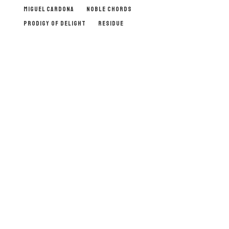
MIGUEL CARDONA
NOBLE CHORDS
PRODIGY OF DELIGHT
RESIDUE
SUSCRIBIRME
SEEKIN’ SCOTT SEEKINS
No, gracias. No quiero suscribirme.