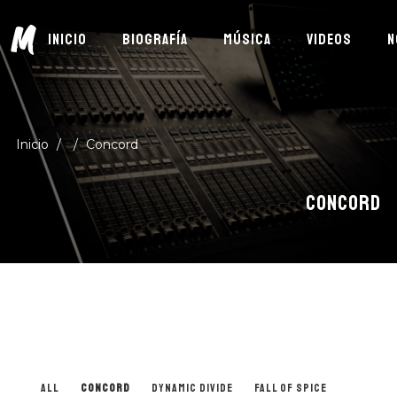
M
INICIO
BIOGRAFÍA
MÚSICA
VIDEOS
N
Inicio
/
/
Concord
CONCORD
Suscríbete
DESCUBRE MÚSICA NUEVA, EVENTOS Y MÁS
DE MIGUEL CARDONA
ALL
CONCORD
DYNAMIC DIVIDE
FALL OF SPICE