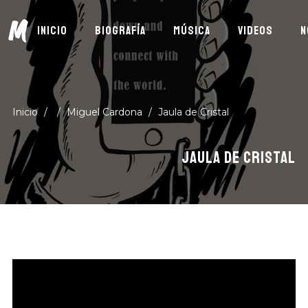
M
INICIO
BIOGRAFÍA
MÚSICA
VIDEOS
N
Inicio
/
/
Miguel Cardona
/
Jaula de Cristal
JAULA DE CRISTAL
Suscríbete
DESCUBRE MÚSICA NUEVA, EVENTOS Y MÁS
DE MIGUEL CARDONA