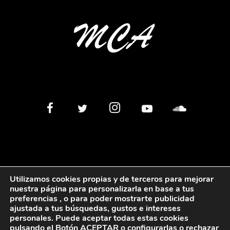
Utilizamos cookies propias y de terceros para mejorar
nuestra página para personalizarla en base a tus
preferencias , o para poder mostrarte publicidad
©
2026
Miguel Cardona MCA
Política de privacidad
Politica
ajustada a tus búsquedas, gustos e intereses
personales. Puede aceptar todas estas cookies
de Cookies
pulsando el Botón ACEPTAR
o configurarlas o rechazar