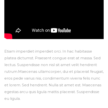
No, gracias. No quiero suscribirme.
Etiam imperdiet imperdiet orci. In hac habitasse
platea dictumst. Praesent congue erat at massa. Sed
lectus. Suspendisse non nisl sit amet velit hendrerit
rutrum.Maecenas ullamcorper, dui et placerat feugiat,
eros pede varius nisi, condimentum viverra felis nunc
et lorem. Sed hendrerit. Nulla sit amet est. Maecenas
egestas arcu quis ligula mattis placerat. Suspendisse
eu ligula.