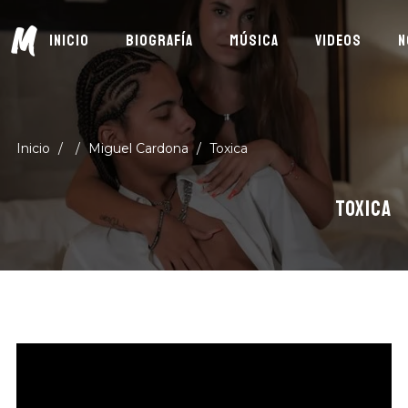
M
INICIO
BIOGRAFÍA
MÚSICA
VIDEOS
N
Inicio
/
/
Miguel Cardona
/
Toxica
TOXICA
Suscríbete
DESCUBRE MÚSICA NUEVA, EVENTOS Y MÁS
DE MIGUEL CARDONA