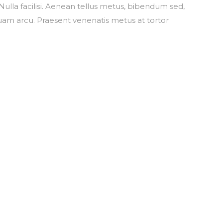
BRE MÚSICA NUEVA, EVENTOS Y MÁS DE MIGUEL C
ulla facilisi. Aenean tellus metus, bibendum sed,
am arcu. Praesent venenatis metus at tortor
SUSCRI
No, gracias. No quiero suscribirme.