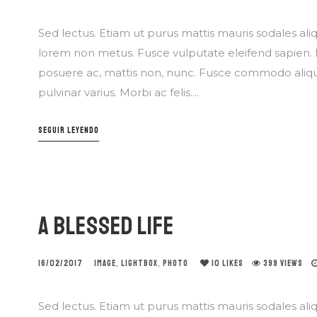
Sed lectus. Etiam ut purus mattis mauris sodales aliqu
lorem non metus. Fusce vulputate eleifend sapien. N
posuere ac, mattis non, nunc. Fusce commodo aliqu
pulvinar varius. Morbi ac felis....
SEGUIR LEYENDO
A BLESSED LIFE
16/02/2017
IMAGE
,
LIGHTBOX
,
PHOTO
10
LIKES
399 VIEWS
Sed lectus. Etiam ut purus mattis mauris sodales aliqu