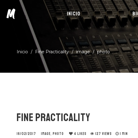
M
INICIO
BI
Inicio
/
Fine Practicality
/
image
/
photo
FINE PRACTICALITY
16/02/2017
IMAGE
,
PHOTO
4
LIKES
127 VIEWS
1 MIN