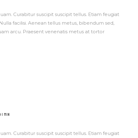
am. Curabitur suscipit suscipit tellus. Etiam feugiat
ulla facilisi. Aenean tellus metus, bibendum sed,
am arcu. Praesent venenatis metus at tortor
Suscríbete
1 MIN
am. Curabitur suscipit suscipit tellus. Etiam feugiat