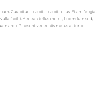
am. Curabitur suscipit suscipit tellus. Etiam feugiat
ulla facilisi. Aenean tellus metus, bibendum sed,
am arcu. Praesent venenatis metus at tortor
Suscríbete