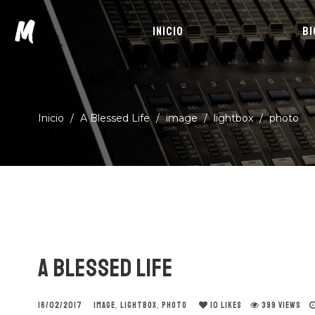
M
INICIO
BI
Inicio
/
A Blessed Life
/
image
/
lightbox
/
photo
A BLESSED LIFE
16/02/2017
IMAGE
,
LIGHTBOX
,
PHOTO
10
LIKES
399 VIEWS