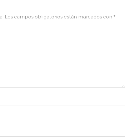
BRE MÚSICA NUEVA, EVENTOS Y MÁS DE MIGUEL C
a.
Los campos obligatorios están marcados con
*
SUSCRI
No, gracias. No quiero suscribirme.