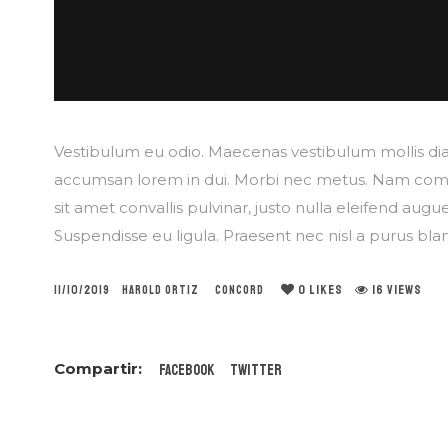
Vestibulum eu odio. Maecenas vestibulum mollis diam
accumsan lorem in dui. Morbi nec metus. Nam com
sit amet convallis pulvinar, justo nulla eleifend augue
Suspendisse eu ligula. Praesent nec nisl a purus bland
0
LIKES
16 VIEWS
11/10/2019
HAROLD ORTIZ
CONCORD
Facebook
Twitter