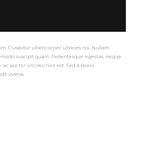
. Curabitur ullamcorper ultricies nisi. Nullam
modo suscipit quam. Pellentesque egestas, neque
, ac auctor orci leo non est. Sed a libero.
it viverra.
Suscríbete